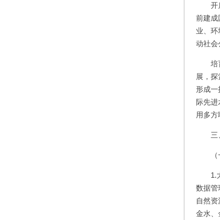
开
前建成
业、环
动社会
培
展，探
形成一
际先进
用多方
三
（
1
数据管
自然资
金水、