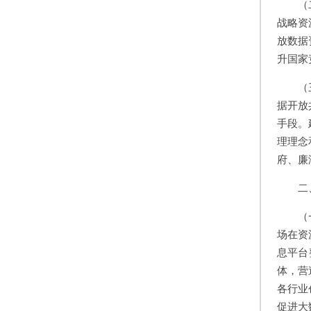
（
战略资
放数据
升国家
（
据开放
手段。
理理念
府、廉
二
（
场在资
息平台
体，营
各行业
促进大