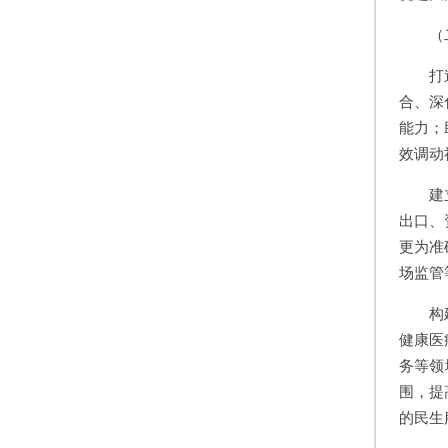
（
打
合、深
能力；
效调动
建
出口、
更为准
场监管
构
健康医
务等领
围，提
的民生