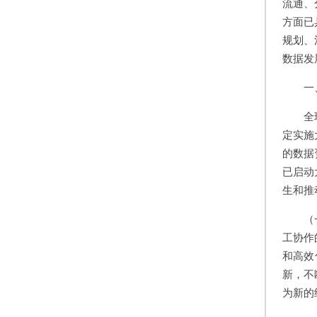
流通、
方面已
规划、
数据发
一
全
定实施
的数据
已启动
生和推
（
工协作
和高效
新，不
为新的