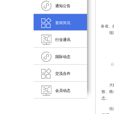
通知公告
要闻简讯
各省、
现
行业通讯
国际动态
（
交流合作
大
会员动态
散、格
态。
信