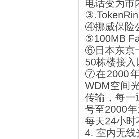
电话变为市
③.Token
④挪威保险
⑤100MB 
⑥日本东京
50栋楼接
⑦在2000年
WDM空间光
传输，每一通
号至2000
每天24小
4. 室内无