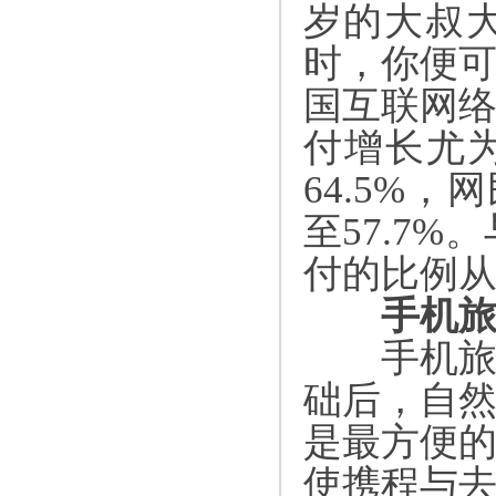
岁的大叔
时，你便
国互联网
付增长尤
64.5%
，网
至
57.7%
。
付的比例
手机旅
手机旅行
础后，自
是最方便
使携程与