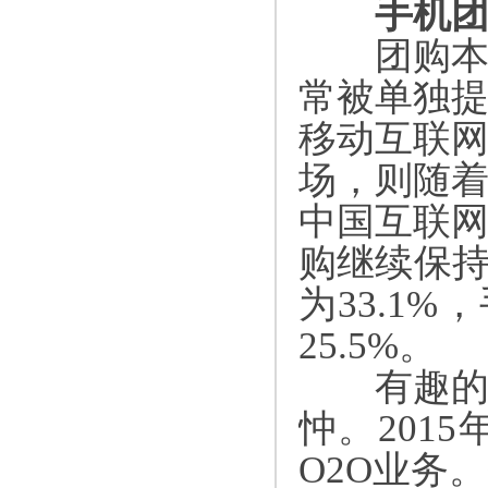
手机团
团购本是
常被单独
移动互联
场，则随
中国互联
购继续保
为
33.1%
，
25.5%
。
有趣的是
忡。
2015
O2O
业务。