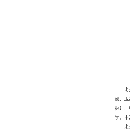
此
设、卫
探讨、
学。丰
此