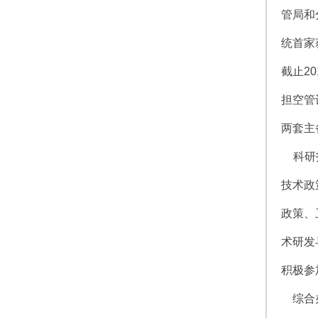
管局和
统首家
截止2
担空管
两套主
科研技
技术政
政策、
术研发
积极参
综合