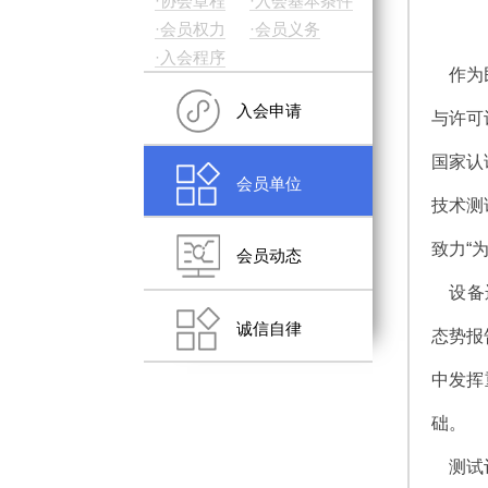
·协会章程
·入会基本条件
·会员权力
·会员义务
·入会程序
作为民
入会申请
与许可
国家认
会员单位
技术测
致力“
会员动态
设备运
诚信自律
态势报
中发挥
础。
测试评